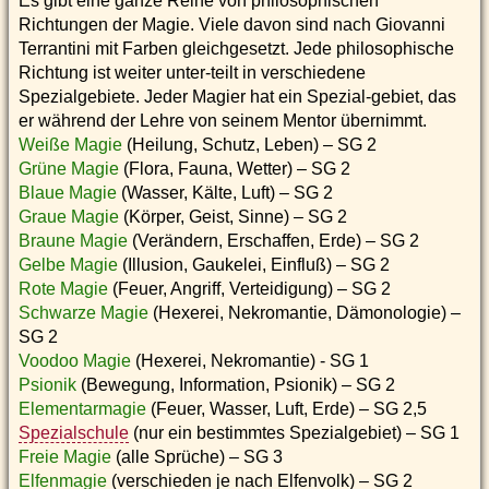
Es gibt eine ganze Reihe von philosophischen
Richtungen der Magie. Viele davon sind nach Giovanni
Terrantini mit Farben gleichgesetzt. Jede philosophische
Richtung ist weiter unter-teilt in verschiedene
Spezialgebiete. Jeder Magier hat ein Spezial-gebiet, das
er während der Lehre von seinem Mentor übernimmt.
Weiße Magie
(Heilung, Schutz, Leben) – SG 2
Grüne Magie
(Flora, Fauna, Wetter) – SG 2
Blaue Magie
(Wasser, Kälte, Luft) – SG 2
Graue Magie
(Körper, Geist, Sinne) – SG 2
Braune Magie
(Verändern, Erschaffen, Erde) – SG 2
Gelbe Magie
(Illusion, Gaukelei, Einfluß) – SG 2
Rote Magie
(Feuer, Angriff, Verteidigung) – SG 2
Schwarze Magie
(Hexerei, Nekromantie, Dämonologie) –
SG 2
Voodoo Magie
(Hexerei, Nekromantie) - SG 1
Psionik
(Bewegung, Information, Psionik) – SG 2
Elementarmagie
(Feuer, Wasser, Luft, Erde) – SG 2,5
Spezialschule
(nur ein bestimmtes Spezialgebiet) – SG 1
Freie Magie
(alle Sprüche) – SG 3
Elfenmagie
(verschieden je nach Elfenvolk) – SG 2