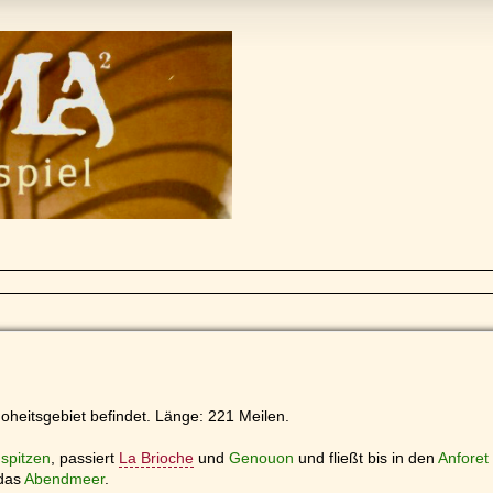
 Hoheitsgebiet befindet. Länge: 221 Meilen.
spitzen
, passiert
La Brioche
und
Genouon
und fließt bis in den
Anforet
das
Abendmeer
.