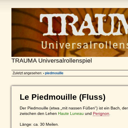
TRAUMA Universalrollenspiel
Zuletzt angesehen:
piedmouille
•
Le Piedmouille (Fluss)
Der Piedmouille (etwa „mit nassen Füßen“) ist ein Bach, der
zwischen den Lehen
Haute Luneau
und
Perignon
.
Länge: ca. 30 Meilen.