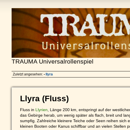
TRAUMA Universalrollenspiel
Zuletzt angesehen:
llyra
•
Llyra (Fluss)
Fluss in
Llyrien
, Länge 200 km, entspringt auf der westlich
das Gebirge herab, um wenig später als flach, breit und lan
sumpfig. Zahlreiche kleinere Teiche oder Seen reihen sich en
kleinen Booten oder Kanus schiffbar und an vielen Stellen pr