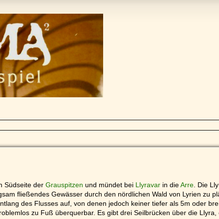
en Südseite der
Grauspitzen
und mündet bei
Llyravar
in die
Arre
. Die Ll
gsam fließendes Gewässer durch den nördlichen Wald von Lyrien zu pläts
tlang des Flusses auf, von denen jedoch keiner tiefer als 5m oder breit
oblemlos zu Fuß überquerbar. Es gibt drei Seilbrücken über die Llyra, d