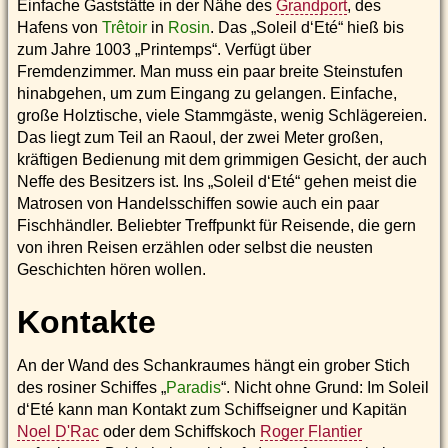
Einfache Gaststätte in der Nähe des
Grandport
, des
Hafens von
Trêtoir
in
Rosin
. Das „Soleil d‘Eté“ hieß bis
zum Jahre 1003 „Printemps“. Verfügt über
Fremdenzimmer. Man muss ein paar breite Steinstufen
hinabgehen, um zum Eingang zu gelangen. Einfache,
große Holztische, viele Stammgäste, wenig Schlägereien.
Das liegt zum Teil an Raoul, der zwei Meter großen,
kräftigen Bedienung mit dem grimmigen Gesicht, der auch
Neffe des Besitzers ist. Ins „Soleil d‘Eté“ gehen meist die
Matrosen von Handelsschiffen sowie auch ein paar
Fischhändler. Beliebter Treffpunkt für Reisende, die gern
von ihren Reisen erzählen oder selbst die neusten
Geschichten hören wollen.
Kontakte
An der Wand des Schankraumes hängt ein grober Stich
des rosiner Schiffes „
Paradis
“. Nicht ohne Grund: Im Soleil
d‘Eté kann man Kontakt zum Schiffseigner und Kapitän
Noel D'Rac
oder dem Schiffskoch
Roger Flantier