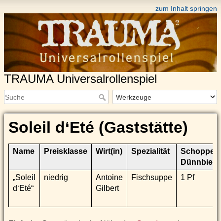
zum Inhalt springen
TRAUMA Universalrollenspiel
Soleil d‘Eté (Gaststätte)
Name
Preisklasse
Wirt(in)
Spezialität
Schoppen
Dünnbier
„Soleil
niedrig
Antoine
Fischsuppe
1 Pf
d‘Eté“
Gilbert