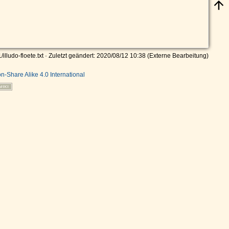
/illudo-floete.txt
· Zuletzt geändert: 2020/08/12 10:38 (Externe Bearbeitung)
on-Share Alike 4.0 International