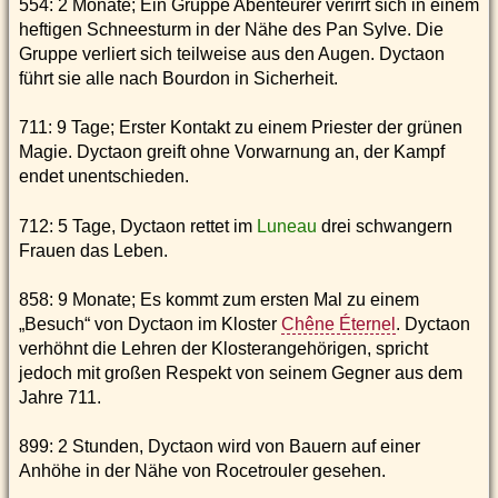
554: 2 Monate; Ein Gruppe Abenteurer verirrt sich in einem
heftigen Schneesturm in der Nähe des Pan Sylve. Die
Gruppe verliert sich teilweise aus den Augen. Dyctaon
führt sie alle nach Bourdon in Sicherheit.
711: 9 Tage; Erster Kontakt zu einem Priester der grünen
Magie. Dyctaon greift ohne Vorwarnung an, der Kampf
endet unentschieden.
712: 5 Tage, Dyctaon rettet im
Luneau
drei schwangern
Frauen das Leben.
858: 9 Monate; Es kommt zum ersten Mal zu einem
„Besuch“ von Dyctaon im Kloster
Chêne Éternel
. Dyctaon
verhöhnt die Lehren der Klosterangehörigen, spricht
jedoch mit großen Respekt von seinem Gegner aus dem
Jahre 711.
899: 2 Stunden, Dyctaon wird von Bauern auf einer
Anhöhe in der Nähe von Rocetrouler gesehen.