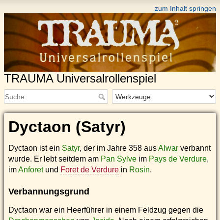
zum Inhalt springen
TRAUMA Universalrollenspiel
Dyctaon (Satyr)
Dyctaon ist ein
Satyr
, der im Jahre 358 aus
Alwar
verbannt
wurde. Er lebt seitdem am
Pan Sylve
im
Pays de Verdure
,
im
Anforet
und
Foret de Verdure
in
Rosin
.
Verbannungsgrund
Dyctaon war ein Heerführer in einem Feldzug gegen die